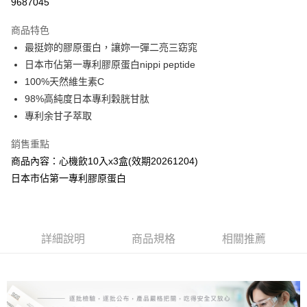
9687045
3 期 0 利率 每期
NT$666
21家銀行
商品特色
6 期 0 利率 每期
NT$333
21家銀行
合作金庫商業銀行
第一商業銀行
最挺妳的膠原蛋白，讓妳一彈二亮三窈窕
華南商業銀行
彰化商業銀行
合作金庫商業銀行
第一商業銀行
超商取貨付款
日本市佔第一專利膠原蛋白nippi peptide
上海商業儲蓄銀行
台北富邦商業銀行
華南商業銀行
彰化商業銀行
國泰世華商業銀行
兆豐國際商業銀行
100%天然維生素C
LINE Pay
上海商業儲蓄銀行
台北富邦商業銀行
臺灣中小企業銀行
台中商業銀行
98%高純度日本專利穀胱甘肽
國泰世華商業銀行
兆豐國際商業銀行
匯豐（台灣）商業銀行
華泰商業銀行
Apple Pay
臺灣中小企業銀行
台中商業銀行
專利余甘子萃取
聯邦商業銀行
遠東國際商業銀行
匯豐（台灣）商業銀行
華泰商業銀行
街口支付
元大商業銀行
永豐商業銀行
銷售重點
聯邦商業銀行
遠東國際商業銀行
玉山商業銀行
星展（台灣）商業銀行
元大商業銀行
永豐商業銀行
商品內容：心機飲10入x3盒(效期20261204)
悠遊付
台新國際商業銀行
中國信託商業銀行
玉山商業銀行
星展（台灣）商業銀行
日本市佔第一專利膠原蛋白
台灣樂天信用卡公司
台新國際商業銀行
中國信託商業銀行
Google Pay
台灣樂天信用卡公司
全盈+PAY
ATM付款
詳細說明
商品規格
相關推薦
運送方式
全家取貨付款