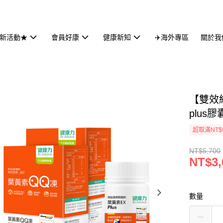
新活動★
會員好康
健康新知
✈️海外專區
關於我
【雙效
plus膠
超取滿NT$
NT$5,700
NT$3,
數量