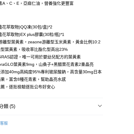
業銀行
永豐商業銀行
素A、C、E，亞麻仁油，營養強化更豐富
業銀行
遠東國際商業銀行
業銀行
星展（台灣）商業銀行
業銀行
永豐商業銀行
際商業銀行
中國信託商業銀行
業銀行
星展（台灣）商業銀行
：
天信用卡公司
際商業銀行
中國信託商業銀行
y
花萃取物)QQ凍(30包/盒)*2
天信用卡公司
花萃取物)EX plus膠囊(30粒/瓶)*1
LO游離型葉黃素，zeaone游離型玉米黃素，黃金比例10:2
型葉黃素，吸收率比酯化型高出23%
-GRAS認證，唯一可用於嬰幼兒配方的葉黃素
loraGLO葉黃素9mg，山桑子+黑醋栗花青素2重晶亮
添加40mg高純度95%專利玻尿酸鈉，高含量30mg日本
付款
酒果，富含8種花青素，幫助晶亮水感
0，滿NT$999(含以上)免運費
推薦，逐批檢驗逐批公布好安心
家取貨
0，滿NT$999(含以上)免運費
類 (5)
付款
類
👁️葉黃素/智利酒果/玻尿酸
0，滿NT$999(含以上)免運費
客服
類
💁🏻‍♂️兒童營養專區
1取貨