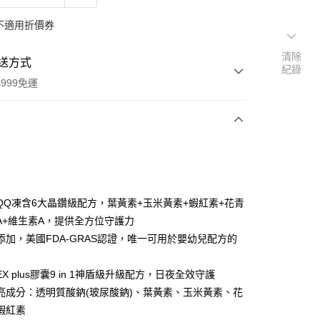
不適用折價券
清除
送方式
紀錄
999免運
次付款
期付款
0 利率 每期
NT$1,233
21家銀行
QQ凍含6大晶鑽級配方，葉黃素+玉米黃素+蝦紅素+花青
0 利率 每期
NT$616
21家銀行
庫商業銀行
第一商業銀行
HA+維生素A，提供全方位守護力
業銀行
彰化商業銀行
添加，美國FDA-GRAS認證，唯一可用於嬰幼兒配方的
庫商業銀行
第一商業銀行
付款
業儲蓄銀行
台北富邦商業銀行
業銀行
彰化商業銀行
華商業銀行
兆豐國際商業銀行
業儲蓄銀行
台北富邦商業銀行
X plus膠囊9 in 1神盾級升級配方，日夜全效守護
小企業銀行
台中商業銀行
華商業銀行
兆豐國際商業銀行
亮成分：透明質酸鈉(玻尿酸鈉)、葉黃素、玉米黃素、花
台灣）商業銀行
華泰商業銀行
小企業銀行
台中商業銀行
業銀行
遠東國際商業銀行
蝦紅素
台灣）商業銀行
華泰商業銀行