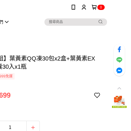
0
們
組】葉黃素QQ凍30包x2盒+葉黃素EX
囊30入x1瓶
999免運
699