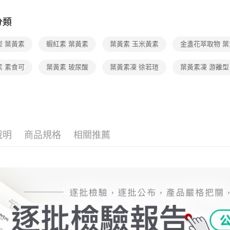
依族群分
每筆NT$9
分類
依族群分
宅配
素食友善
型 葉黃素
蝦紅素 葉黃素
葉黃素 玉米黃素
金盞花萃取物 葉
每筆NT$1
素 素食可
葉黃素 玻尿酸
葉黃素凍 徐若瑄
葉黃素凍 游離型
說明
商品規格
相關推薦