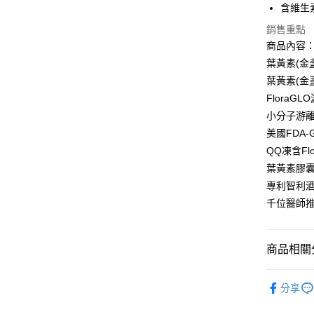
街口支付
元大商
含維生
聯邦商
玉山商
元大商
悠遊付
銷售重點
台新國
玉山商
商品內容
台灣樂
台新國
Google Pa
葉黃素(金盞
台灣樂
全盈+PAY
葉黃素(金盞
FloraG
ATM付款
小分子游離
美國FDA
QQ凍含F
運送方式
葉黃素膠囊
全家取貨
專利智利
每筆NT$9
千位醫師
付款後全
每筆NT$9
商品相關分
7-11取貨
依成分分
每筆NT$9
分享
依族群分
付款後7-1