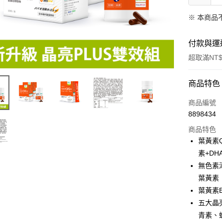
※ 本商品
付款與運
超取滿NT$
付款方式
商品特色
信用卡一
商品編號
8898434
信用卡分
商品特色
3 期 
葉黃素
6 期 
合作金
素+D
華南商
無色素
合作金
超商取貨
上海商
華南商
葉黃素
國泰世
LINE Pay
上海商
葉黃素E
臺灣中
國泰世
五大晶
匯豐（
Apple Pay
臺灣中
聯邦商
青素、
匯豐（