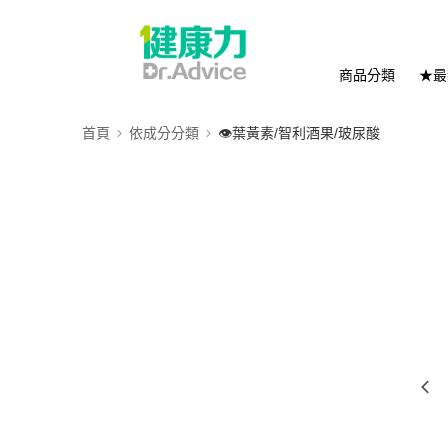
商品分類
★最
首頁
依成分分類
👁️葉黃素/智利酒果/玻尿酸