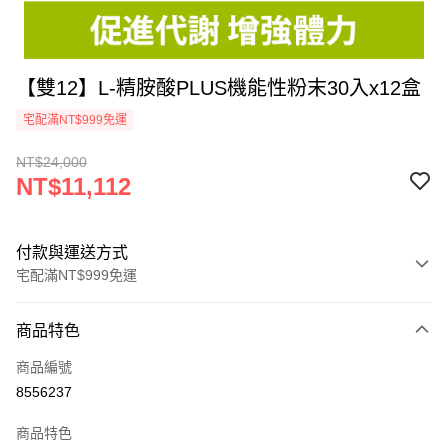
【雙12】L-精胺酸PLUS機能性粉末30入x12盒
宅配滿NT$999免運
NT$24,000
NT$11,112
付款與運送方式
宅配滿NT$999免運
付款方式
商品特色
信用卡一次付款
商品編號
信用卡分期付款
8556237
3 期 0 利率 每期
NT$3,704
21家銀行
商品特色
6 期 0 利率 每期
NT$1,852
21家銀行
合作金庫商業銀行
第一商業銀行