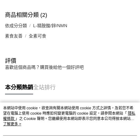
商品相關分類 (2)
依成分分類
L-精胺酸/鋅/NMN
素食友善
全素可食
評價
喜歡這個商品嗎？購買後給他一個好評吧
本分類熱銷
全站排行
本網站中使用 cookie，欲查詢有關本網站使用 cookie 方式之詳情，及若您不希
熱門標籤
望在電腦上使用 cookie 時應如何變更電腦的 cookie 設定，請參閱本網站「
隱私
權條款
」之 Cookie 聲明。您繼續使用本網站即表示您同意本公司得按本網站使
用條款之 Cookie 聲明使用 cookie。
了解更多 >