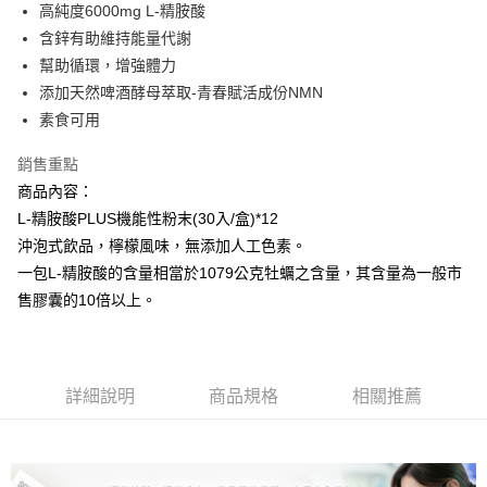
高純度6000mg L-精胺酸
華南商業銀行
彰化商業銀行
合作金庫商業銀行
第一商業銀行
LINE Pay
含鋅有助維持能量代謝
上海商業儲蓄銀行
台北富邦商業銀行
華南商業銀行
彰化商業銀行
國泰世華商業銀行
兆豐國際商業銀行
幫助循環，增強體力
Apple Pay
上海商業儲蓄銀行
台北富邦商業銀行
臺灣中小企業銀行
台中商業銀行
添加天然啤酒酵母萃取-青春賦活成份NMN
國泰世華商業銀行
兆豐國際商業銀行
匯豐（台灣）商業銀行
華泰商業銀行
街口支付
臺灣中小企業銀行
台中商業銀行
素食可用
聯邦商業銀行
遠東國際商業銀行
匯豐（台灣）商業銀行
華泰商業銀行
悠遊付
元大商業銀行
永豐商業銀行
銷售重點
聯邦商業銀行
遠東國際商業銀行
玉山商業銀行
星展（台灣）商業銀行
元大商業銀行
永豐商業銀行
商品內容：
Google Pay
台新國際商業銀行
中國信託商業銀行
玉山商業銀行
星展（台灣）商業銀行
L-精胺酸PLUS機能性粉末(30入/盒)*12
台灣樂天信用卡公司
台新國際商業銀行
中國信託商業銀行
全盈+PAY
沖泡式飲品，檸檬風味，無添加人工色素。
台灣樂天信用卡公司
一包L-精胺酸的含量相當於1079公克牡蠣之含量，其含量為一般市
ATM付款
售膠囊的10倍以上。
運送方式
宅配
每筆NT$199，滿NT$999(含以上)免運費
詳細說明
商品規格
相關推薦