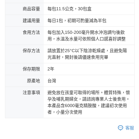
商品容量
每包11.5公克，30包盒
建議用量
每日1包，初期可酌量減為半包
食用方法
每包加入150-200毫升開水沖泡調勻後飲
用，水溫及水量可依照個人口感喜好調整
保存方法
請放置於25°C以下陰涼乾燥處，且避免陽
光直射，開封後請儘速食用完畢
保存期限
2年
原產地
台灣
注意事項
避免放在孩童可取得的場所。體質特殊，懷
孕及哺乳期婦女，請諮詢專業人士後食用。
本產品含6000毫克精胺酸，建議初次使用
者，小量分次使用
客服