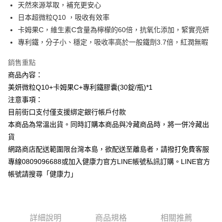
天然來源萃取，補充更安心
華南商業銀行
彰化商業銀行
合作金庫商業銀行
第一商業銀行
超商取貨付款
日本超微粒Q10 ，吸收有效率
上海商業儲蓄銀行
台北富邦商業銀行
華南商業銀行
彰化商業銀行
國泰世華商業銀行
兆豐國際商業銀行
卡姆果C，維生素C含量為檸檬的60倍，抗氧化添加，緊實亮妍
LINE Pay
上海商業儲蓄銀行
台北富邦商業銀行
臺灣中小企業銀行
台中商業銀行
專利鐵，分子小、穩定，吸收率高於一般鐵劑3.7倍，紅潤無暇
國泰世華商業銀行
兆豐國際商業銀行
匯豐（台灣）商業銀行
華泰商業銀行
Apple Pay
臺灣中小企業銀行
台中商業銀行
聯邦商業銀行
遠東國際商業銀行
銷售重點
匯豐（台灣）商業銀行
華泰商業銀行
街口支付
元大商業銀行
永豐商業銀行
商品內容：
聯邦商業銀行
遠東國際商業銀行
玉山商業銀行
星展（台灣）商業銀行
元大商業銀行
永豐商業銀行
美妍微粒Q10+卡姆果C+專利鐵膠囊(30錠/瓶)*1
悠遊付
台新國際商業銀行
中國信託商業銀行
玉山商業銀行
星展（台灣）商業銀行
注意事項：
台灣樂天信用卡公司
台新國際商業銀行
中國信託商業銀行
ATM付款
目前街口支付僅支援綁定銀行帳戶付款
台灣樂天信用卡公司
本商品為常溫出貨。同時訂購本商品與冷藏商品時，將一併冷藏出
運送方式
貨
全家取貨付款
網路商店配送範圍限台灣本島，欲配送至離島者，請撥打免費客服
每筆NT$90，滿NT$999(含以上)免運費
專線0809096688或加入健康力官方LINE帳號私訊訂購。LINE官方
帳號請搜尋「健康力」
付款後全家取貨
每筆NT$90，滿NT$999(含以上)免運費
7-11取貨付款
詳細說明
商品規格
相關推薦