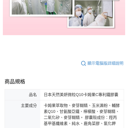
顯示電腦版詳細說明
商品規格
品名
日本天然美妍微粒Q10卡姆果C專利鐵膠囊
主要成分
卡姆果萃取物、麥芽糊精、玉米澱粉、輔酵
素Q10、甘氨酸亞鐵、檸檬酸、麥芽糊精、
二氧化矽、麥芽糊精。 膠囊殼成份：羥丙
基甲基纖維素、純水、鹿角菜膠、氯化鉀