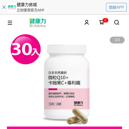
健康力商城
開啟APP
立刻使用官方APP
0
1
/
3