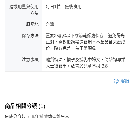
建議用量與使用
每日1粒，飯後食用
方法
原產地
台灣
保存方法
置於25度C以下陰涼乾燥處保存，避免陽光
直射，開封後請盡速食用。本產品含天然成
份，略有色差，為正常現象
注意事項
體質特殊、懷孕及授乳中婦女，請諮詢專業
人士後食用，放置於兒童不易取處
客服
商品相關分類 (1)
依成分分類
B群/維他命C/維生素