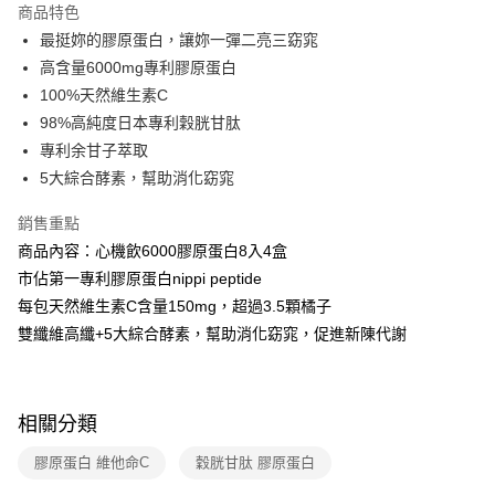
商品特色
6 期 0 利率 每期
NT$448
21家銀行
合作金庫商業銀行
第一商業銀行
最挺妳的膠原蛋白，讓妳一彈二亮三窈窕
華南商業銀行
彰化商業銀行
合作金庫商業銀行
第一商業銀行
超商取貨付款
高含量6000mg專利膠原蛋白
上海商業儲蓄銀行
台北富邦商業銀行
華南商業銀行
彰化商業銀行
國泰世華商業銀行
兆豐國際商業銀行
100%天然維生素C
LINE Pay
上海商業儲蓄銀行
台北富邦商業銀行
臺灣中小企業銀行
台中商業銀行
98%高純度日本專利穀胱甘肽
國泰世華商業銀行
兆豐國際商業銀行
匯豐（台灣）商業銀行
華泰商業銀行
Apple Pay
臺灣中小企業銀行
台中商業銀行
專利余甘子萃取
聯邦商業銀行
遠東國際商業銀行
匯豐（台灣）商業銀行
華泰商業銀行
5大綜合酵素，幫助消化窈窕
街口支付
元大商業銀行
永豐商業銀行
聯邦商業銀行
遠東國際商業銀行
玉山商業銀行
星展（台灣）商業銀行
元大商業銀行
永豐商業銀行
銷售重點
悠遊付
台新國際商業銀行
中國信託商業銀行
玉山商業銀行
星展（台灣）商業銀行
商品內容：心機飲6000膠原蛋白8入4盒
台灣樂天信用卡公司
台新國際商業銀行
中國信託商業銀行
Google Pay
市佔第一專利膠原蛋白nippi peptide
台灣樂天信用卡公司
每包天然維生素C含量150mg，超過3.5顆橘子
全盈+PAY
雙纖維高纖+5大綜合酵素，幫助消化窈窕，促進新陳代謝
ATM付款
運送方式
相關分類
全家取貨付款
膠原蛋白 維他命C
穀胱甘肽 膠原蛋白
每筆NT$90，滿NT$999(含以上)免運費