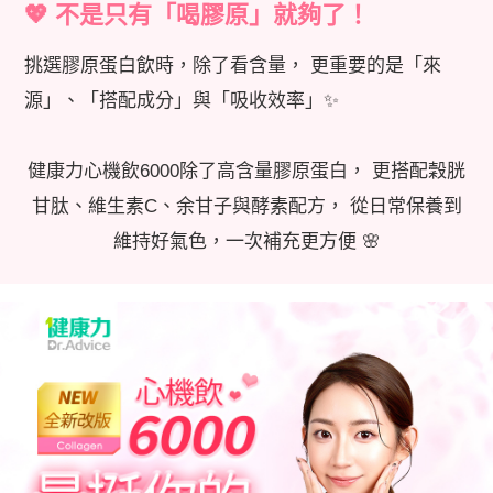
💖 不是只有「喝膠原」就夠了！
挑選膠原蛋白飲時，除了看含量， 更重要的是「來
源」、「搭配成分」與「吸收效率」✨
健康力心機飲6000除了高含量膠原蛋白， 更搭配穀胱
甘肽、維生素C、余甘子與酵素配方， 從日常保養到
維持好氣色，一次補充更方便 🌸