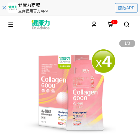
健康力商城
開啟APP
立刻使用官方APP
0
1
/
3