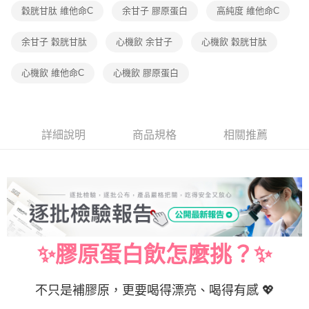
付款後全家取貨
穀胱甘肽 維他命C
余甘子 膠原蛋白
高純度 維他命C
每筆NT$90，滿NT$999(含以上)免運費
余甘子 穀胱甘肽
心機飲 余甘子
心機飲 穀胱甘肽
7-11取貨付款
每筆NT$90，滿NT$999(含以上)免運費
心機飲 維他命C
心機飲 膠原蛋白
付款後7-11取貨
每筆NT$90，滿NT$999(含以上)免運費
詳細說明
商品規格
相關推薦
宅配
每筆NT$199，滿NT$999(含以上)免運費
✨膠原蛋白飲怎麼挑？✨
不只是補膠原，更要喝得漂亮、喝得有感 💖