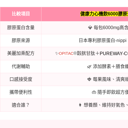
比較項目
健康力心機飲6000膠
膠原蛋白含量
💎 每包6000mg高
膠原來源
日本專利膠原蛋白-nippi p
美麗加乘配方
✨
®
穀胱甘肽＋
PUREWAY-C
OPITAC
代謝輔助
🌿 添加酵素＋膳食
口感接受度
🍓 莓果風味、清爽
攜帶便利性
👜 隨手即飲超方
適合誰？
👩 想養顏、維持好氣色