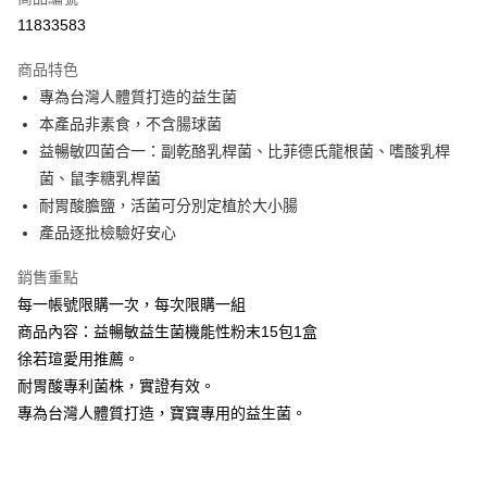
信用卡分期付款
11833583
3 期 0 利率 每期
NT$249
21家銀行
商品特色
6 期 0 利率 每期
NT$124
21家銀行
合作金庫商業銀行
第一商業銀行
專為台灣人體質打造的益生菌
華南商業銀行
彰化商業銀行
合作金庫商業銀行
第一商業銀行
LINE Pay
本產品非素食，不含腸球菌
上海商業儲蓄銀行
台北富邦商業銀行
華南商業銀行
彰化商業銀行
國泰世華商業銀行
兆豐國際商業銀行
益暢敏四菌合一：副乾酪乳桿菌、比菲德氏龍根菌、嗜酸乳桿
Apple Pay
上海商業儲蓄銀行
台北富邦商業銀行
臺灣中小企業銀行
台中商業銀行
菌、鼠李糖乳桿菌
國泰世華商業銀行
兆豐國際商業銀行
匯豐（台灣）商業銀行
華泰商業銀行
街口支付
臺灣中小企業銀行
台中商業銀行
耐胃酸膽鹽，活菌可分別定植於大小腸
聯邦商業銀行
遠東國際商業銀行
匯豐（台灣）商業銀行
華泰商業銀行
產品逐批檢驗好安心
悠遊付
元大商業銀行
永豐商業銀行
聯邦商業銀行
遠東國際商業銀行
玉山商業銀行
星展（台灣）商業銀行
元大商業銀行
永豐商業銀行
銷售重點
Google Pay
台新國際商業銀行
中國信託商業銀行
玉山商業銀行
星展（台灣）商業銀行
每一帳號限購一次，每次限購一組
台灣樂天信用卡公司
台新國際商業銀行
中國信託商業銀行
全盈+PAY
商品內容：益暢敏益生菌機能性粉末15包1盒
台灣樂天信用卡公司
徐若瑄愛用推薦。
ATM付款
耐胃酸專利菌株，實證有效。
專為台灣人體質打造，寶寶專用的益生菌。
運送方式
宅配
每筆NT$199，滿NT$999(含以上)免運費