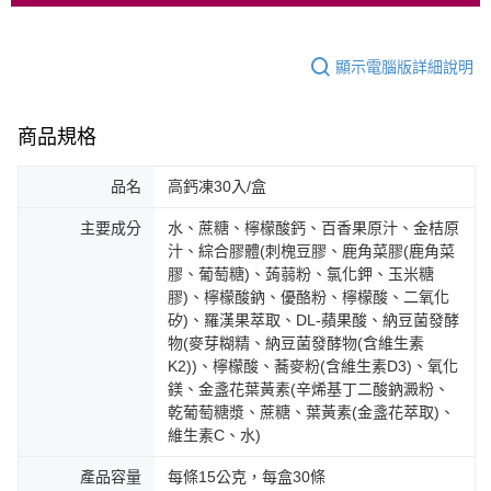
顯示電腦版詳細說明
商品規格
品名
高鈣凍30入/盒
主要成分
水、蔗糖、檸檬酸鈣、百香果原汁、金桔原
汁、綜合膠體(刺槐豆膠、鹿角菜膠(鹿角菜
膠、葡萄糖)、蒟蒻粉、氯化鉀、玉米糖
膠)、檸檬酸鈉、優酪粉、檸檬酸、二氧化
矽)、羅漢果萃取、DL-蘋果酸、納豆菌發酵
物(麥芽糊精、納豆菌發酵物(含維生素
K2))、檸檬酸、蕎麥粉(含維生素D3)、氧化
鎂、金盞花葉黃素(辛烯基丁二酸鈉澱粉、
乾葡萄糖漿、蔗糖、葉黃素(金盞花萃取)、
維生素C、水)
產品容量
每條15公克，每盒30條