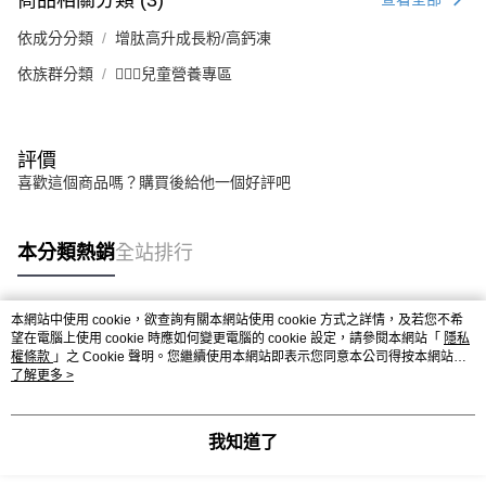
依成分分類
增肽高升成長粉/高鈣凍
依族群分類
💁🏻‍♂️兒童營養專區
評價
喜歡這個商品嗎？購買後給他一個好評吧
本分類熱銷
全站排行
本網站中使用 cookie，欲查詢有關本網站使用 cookie 方式之詳情，及若您不希
熱門標籤
望在電腦上使用 cookie 時應如何變更電腦的 cookie 設定，請參閱本網站「
隱私
權條款
」之 Cookie 聲明。您繼續使用本網站即表示您同意本公司得按本網站使
用條款之 Cookie 聲明使用 cookie。
了解更多 >
我知道了