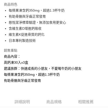
商品特色
6 期 0 利率 每期
NT$352
21家銀行
合作金庫商業銀行
第一商業銀行
每條果凍含鈣350mg，超過1.3杯牛奶
華南商業銀行
彰化商業銀行
合作金庫商業銀行
第一商業銀行
超商取貨付款
有助骨骼與牙齒正常發育
上海商業儲蓄銀行
台北富邦商業銀行
華南商業銀行
彰化商業銀行
國泰世華商業銀行
兆豐國際商業銀行
慈悅潔淨標章驗證，無添加食用更安心
LINE Pay
上海商業儲蓄銀行
台北富邦商業銀行
臺灣中小企業銀行
台中商業銀行
含維生素D增進鈣吸收
國泰世華商業銀行
兆豐國際商業銀行
匯豐（台灣）商業銀行
華泰商業銀行
Apple Pay
臺灣中小企業銀行
台中商業銀行
維生素K促進骨質的鈣化
聯邦商業銀行
遠東國際商業銀行
匯豐（台灣）商業銀行
華泰商業銀行
日本專利製造技術
街口支付
元大商業銀行
永豐商業銀行
聯邦商業銀行
遠東國際商業銀行
玉山商業銀行
星展（台灣）商業銀行
元大商業銀行
永豐商業銀行
銷售重點
悠遊付
台新國際商業銀行
中國信託商業銀行
玉山商業銀行
星展（台灣）商業銀行
商品內容：
台灣樂天信用卡公司
台新國際商業銀行
中國信託商業銀行
Google Pay
高鈣凍30入x3盒
台灣樂天信用卡公司
建議族群：快速成長的小朋友，不愛喝牛奶的小朋友
全盈+PAY
每條果凍含鈣350mg，超過1.3杯牛奶
ATM付款
有助骨骼與牙齒正常發育
運送方式
全家取貨付款
詳細說明
商品規格
相關推薦
每筆NT$90，滿NT$999(含以上)免運費