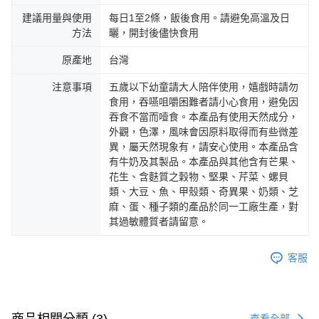
建議用量與使用
每日1至2條，飯後食用。請避免高溫及日
方法
曬，開封後儘快食用
原產地
台灣
注意事項
五歲以下幼童請大人陪伴使用，嬉戲時請勿
食用，吞嚥咀嚼困難者請小心食用，避免因
吞食不當而噎食。本產品有使用天然成分，
外觀，色澤，風味會因原料取得而有些微差
異，屬天然現象有，請安心使用。本產品含
有牛奶及其製品。本產品與其他含有芒果、
花生、含麩質之穀物、堅果、芹菜、螺貝
類、大豆、魚、甲殼類、奇異果、奶類、芝
麻、蛋、種子類的產品於同一工廠生產，對
其過敏體質者請留意。
客服
商品相關分類 (3)
查看全部